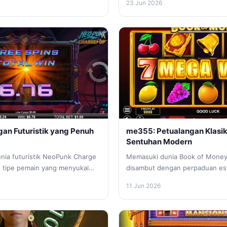
23 Jun 2026
bagi...
an Futuristik yang Penuh
me355: Petualangan Klasi
Sentuhan Modern
unia futuristik NeoPunk Charge
Memasuki dunia Book of Money
h tipe pemain yang menyukai
disambut dengan perpaduan este
m neon me355 yang...
memikat dan janji petualangan
11 Jun 2026
oleh...