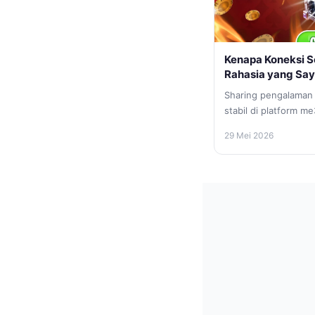
Kenapa Koneksi Se
Rahasia yang Sa
Sharing pengalaman 
stabil di platform m
remote.
29 Mei 2026