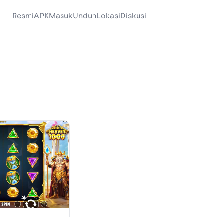
Resmi
APK
Masuk
Unduh
Lokasi
Diskusi