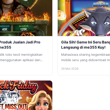
 Produk Jualan Jadi Pro
Gila Sih! Game Ini Seru Ba
 me355
Langsung di me355 Kuy!
lik toko kecil meningkatkan
Mahasiswa sharing kegembira
 menggunakan aplikasi dari
mobile seru yang didownload me
me355.
29 Mei 2026