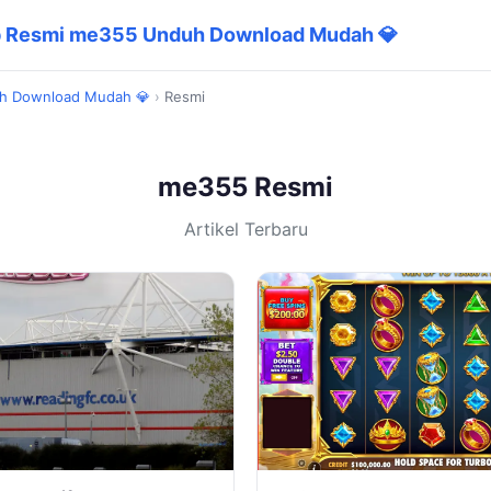
eb Resmi me355 Unduh Download Mudah 💎
uh Download Mudah 💎
›
Resmi
me355 Resmi
Artikel Terbaru