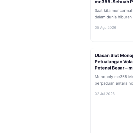
me355: Sebuah Pe
Saat kita mencermat
dalam dunia hiburan 
melihat bagaimana
05 Agu 2026
identitas...
Ulasan Slot Mono
Petualangan Volat
Potensi Besar – 
Monopoly me355 Meg
perpaduan antara no
dengan mekanika slo
02 Jul 2026
Gaming...