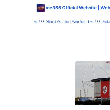
me355 Official Website | W
me355 Official Website | Web Resmi me355 Und