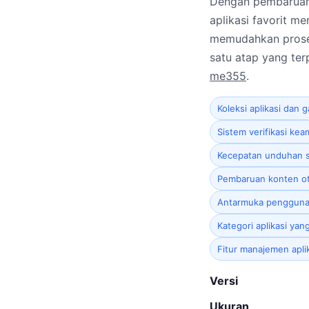
Dengan pembaruan 
aplikasi favorit m
memudahkan proses 
satu atap yang ter
me355
.
Koleksi aplikasi dan
Sistem verifikasi ke
Kecepatan unduhan s
Pembaruan konten oto
Antarmuka pengguna y
Kategori aplikasi yan
Fitur manajemen apli
Versi
Ukuran