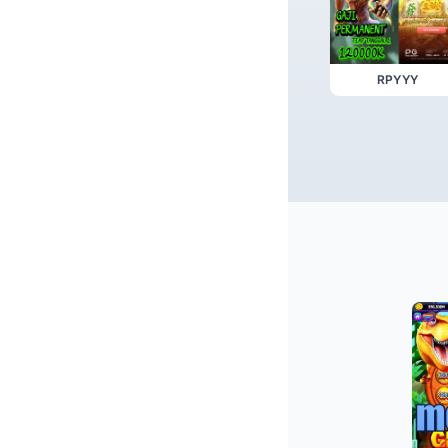
RPYYY