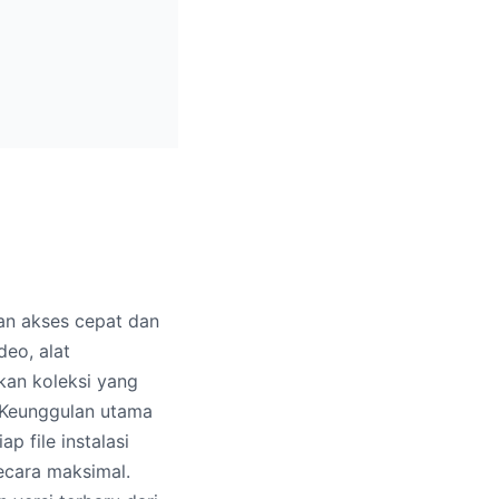
an akses cepat dan
deo, alat
kan koleksi yang
. Keunggulan utama
p file instalasi
ecara maksimal.