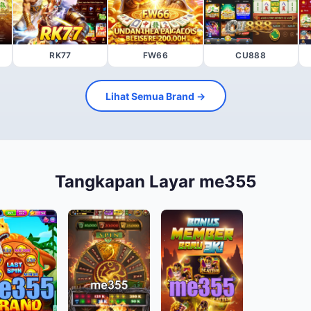
RK77
FW66
CU888
Lihat Semua Brand →
Tangkapan Layar me355