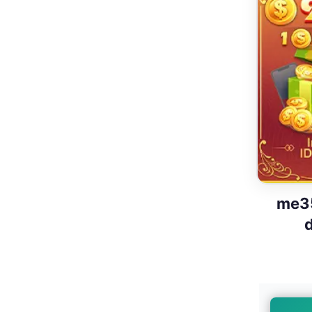
me35
d