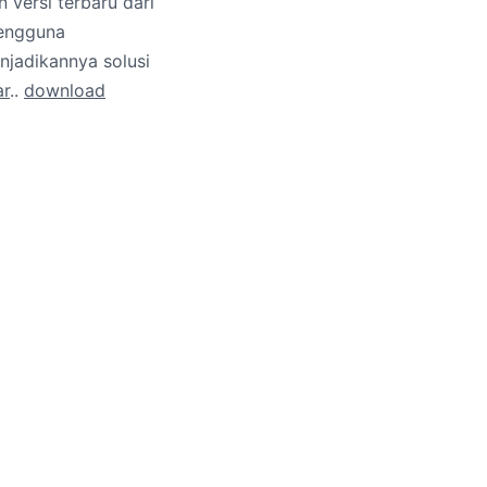
versi terbaru dari
pengguna
njadikannya solusi
ar
..
download