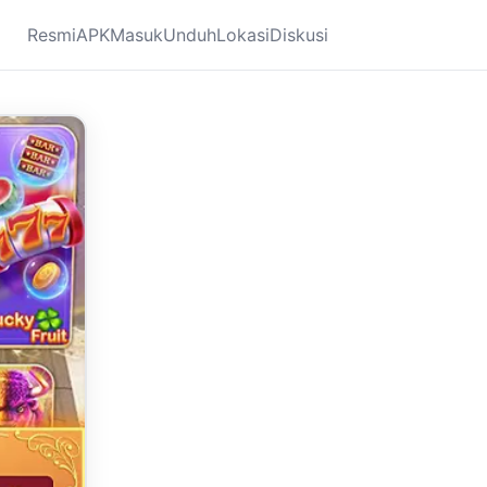
Resmi
APK
Masuk
Unduh
Lokasi
Diskusi