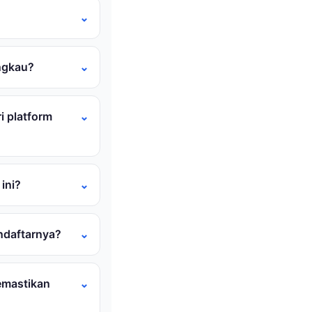
angkau?
i platform
ini?
ndaftarnya?
emastikan