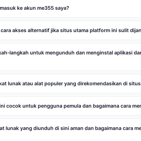
 masuk ke akun me355 saya?
ara akses alternatif jika situs utama platform ini sulit dij
ah-langkah untuk mengunduh dan menginstal aplikasi dar
at lunak atau alat populer yang direkomendasikan di situs 
 ini cocok untuk pengguna pemula dan bagaimana cara me
t lunak yang diunduh di sini aman dan bagaimana cara m