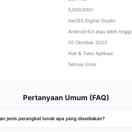
5,000,000+
me355 Digital Studio
Android 6.0 atau lebih tinggi
20 Oktober 2023
Alat & Toko Aplikasi
Semua Umur
Pertanyaan Umum (FAQ)
an jenis perangkat lunak apa yang disediakan?