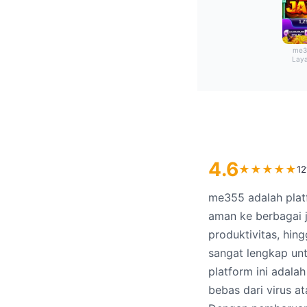
me3
Laya
4.6
★
★
★
★
★
12
me355 adalah plat
aman ke berbagai j
produktivitas, hi
sangat lengkap un
platform ini adala
bebas dari virus a