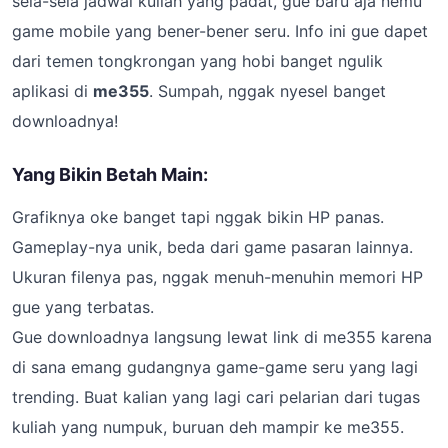
sela-sela jadwal kuliah yang padat, gue baru aja nemu
game mobile yang bener-bener seru. Info ini gue dapet
dari temen tongkrongan yang hobi banget ngulik
aplikasi di
me355
. Sumpah, nggak nyesel banget
downloadnya!
Yang Bikin Betah Main:
Grafiknya oke banget tapi nggak bikin HP panas.
Gameplay-nya unik, beda dari game pasaran lainnya.
Ukuran filenya pas, nggak menuh-menuhin memori HP
gue yang terbatas.
Gue downloadnya langsung lewat link di me355 karena
di sana emang gudangnya game-game seru yang lagi
trending. Buat kalian yang lagi cari pelarian dari tugas
kuliah yang numpuk, buruan deh mampir ke me355.