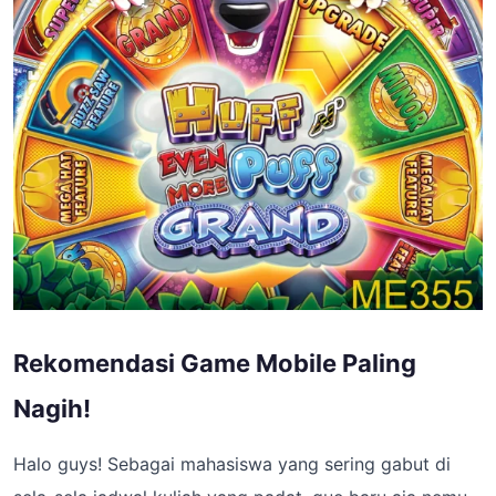
Rekomendasi Game Mobile Paling
Nagih!
Halo guys! Sebagai mahasiswa yang sering gabut di