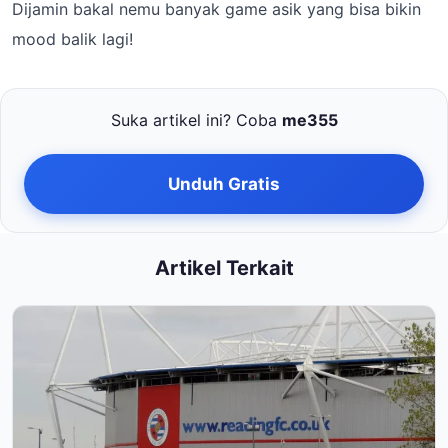
Dijamin bakal nemu banyak game asik yang bisa bikin
mood balik lagi!
Suka artikel ini? Coba
me355
Unduh Gratis
Artikel Terkait